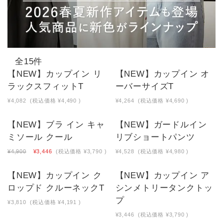
全15件
【NEW】カップイン リ
【NEW】カップイン オ
ラックスフィットT
ーバーサイズT
¥4,082
(税込価格
¥4,490
)
¥4,264
(税込価格
¥4,690
)
【NEW】ブラ イン キャ
【NEW】ガードルイン
ミソール クール
リブショートパンツ
¥4,900
¥3,446
(税込価格
¥3,790
)
¥4,528
(税込価格
¥4,980
)
【NEW】カップイン ク
【NEW】カップイン ア
ロップド クルーネックT
シンメトリータンクトッ
プ
¥3,810
(税込価格
¥4,191
)
¥3,446
(税込価格
¥3,790
)