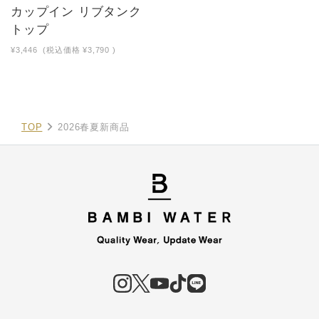
カップイン リブタンク
トップ
¥3,446
(税込価格
¥3,790
)
TOP
2026春夏新商品
COUPON
COUPON
お得なクーポン配布中！
お得なクーポン配布中！